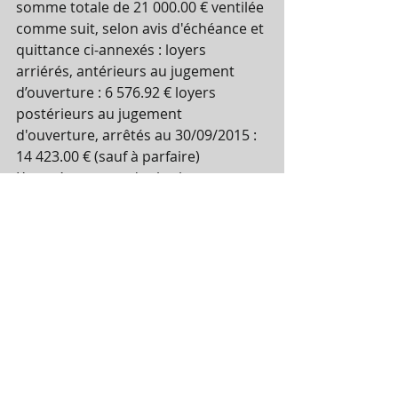
somme totale de 21 000.00 € ventilée 
comme suit, selon avis d'échéance et 
quittance ci-annexés : loyers 
arriérés, antérieurs au jugement 
d’ouverture : 6 576.92 € loyers 
postérieurs au jugement 
d'ouverture, arrêtés au 30/09/2015 : 
14 423.00 € (sauf à parfaire) 
L’acquéreur prendra les locaux en 
l’état et fera son affaire personnelle 
s’il y a lieu de la mise en conformité 
des locaux au regard de la 
réglementation applicable en cours, 
voire d’un éventuel renouvellement 
du contrat de bail et fera d’une 
manière générale son affaire 
personnelle de la situation locative. 
La licence IV de débit de boisson 