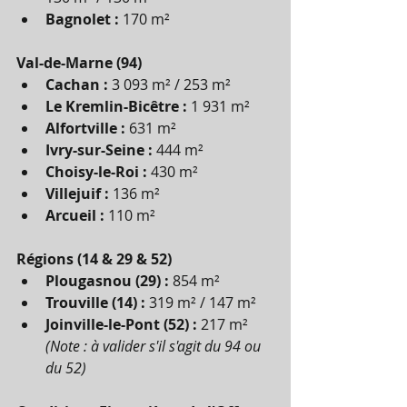
Bagnolet :
 170 m²
Val-de-Marne (94)
Cachan :
 3 093 m² / 253 m²
Le Kremlin-Bicêtre :
 1 931 m²
Alfortville :
 631 m²
Ivry-sur-Seine :
 444 m²
Choisy-le-Roi :
 430 m²
Villejuif :
 136 m²
Arcueil :
 110 m²
Régions (14 & 29 & 52)
Plougasnou (29) :
 854 m²
Trouville (14) :
 319 m² / 147 m²
Joinville-le-Pont (52) :
 217 m² 
(Note : à valider s'il s'agit du 94 ou 
du 52)