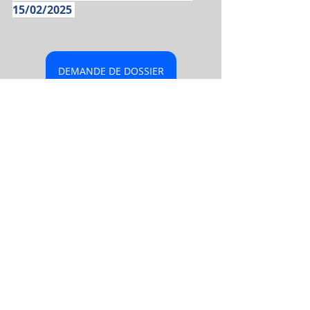
15/02/2025 
DEMANDE DE DOSSIER
LIQUIDATION JUDICIAIRE
Commentaires
Rédigez un commentaire...