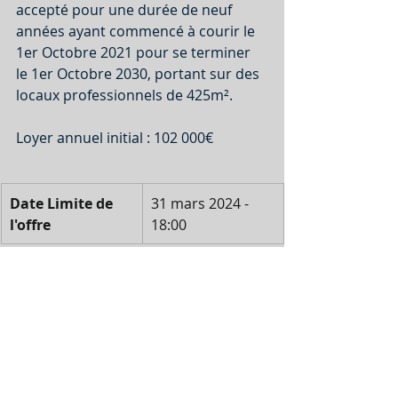
accepté pour une durée de neuf 
années ayant commencé à courir le 
1er Octobre 2021 pour se terminer 
le 1er Octobre 2030, portant sur des 
locaux professionnels de 425m².
Loyer annuel initial : 102 000€
Date Limite de 
31 mars 2024 - 
l'offre
18:00
Honoraires : 10% ht de la triennale 
L'accès aux informations est 
disponible après avoir complété le 
mandat de recherche à retourner à 
l'adresse suivante: 
philippe@ventejudiciaire.com