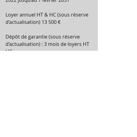
Loyer annuel HT & HC (sous réserve 
d’actualisation) 13 500 €
Dépôt de garantie (sous réserve 
d’actualisation) : 3 mois de loyers HT 
HC
Assignation en acquisition de la 
clause résolutoire en date du 17 
décembre 2024. Le bailleur a été 
informé de l’ouverture de la 
procédure de liquidation judiciaire.
Visite le 6 mai 2025 à 10 heures
Date limite de dépôt des offres le 20 