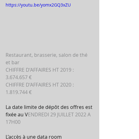
https://youtu.be/yomx2GQ3xZU
Restaurant, brasserie, salon de thé 
et bar 
CHIFFRE D’AFFAIRES HT 2019 : 
3.674.657 € 
CHIFFRE D’AFFAIRES HT 2020 : 
1.819.744 € 
La date limite de dépôt des offres est 
fixée au V
ENDREDI 29 JUILLET 2022 A 
17H00 
L’accès à une data room 