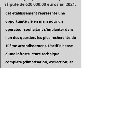
stipulé de 620 000,00 euros en 2021.
Cet établissement représente une 
opportunité clé en main pour un 
opérateur souhaitant s'implanter dans 
l'un des quartiers les plus recherchés du 
10ème arrondissement. L'actif dispose 
d'une infrastructure technique 
complète (climatisation, extraction) et 
d'une renommée déjà établie.
Calendrier de la Procédure
Visite : 
Le 13 mai 2026 à 10 
heures.
Date limite de dépôt des offres : 
Le 3 juin 2026 à 17h00.