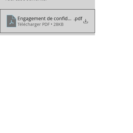
Engagement de confidentialité
.pdf
Télécharger PDF • 28KB
CONTACT PAR MAIL
: 
l
ebeau.ph@gmail.com 
Commentaires
Rédigez un commentaire...