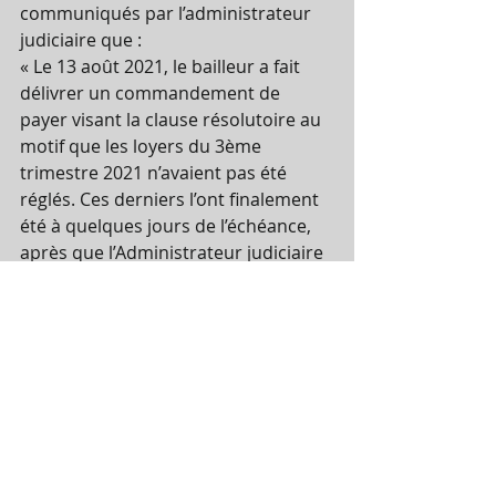
communiqués par l’administrateur 
judiciaire que :
« Le 13 août 2021, le bailleur a fait 
délivrer un commandement de 
payer visant la clause résolutoire au 
motif que les loyers du 3ème 
trimestre 2021 n’avaient pas été 
réglés. Ces derniers l’ont finalement 
été à quelques jours de l’échéance, 
après que l’Administrateur judiciaire 
ait relancé à plusieurs reprises le 
dirigeant pour que les règlements 
soient effectués dans les délais. »
Date limite de dépôt des offres lundi 
17 janvier 2022 à 10 heures.
L'accès aux informations est 
disponible à l’adresse ci-dessous, 