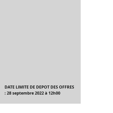
DATE LIMITE DE DEPOT DES OFFRES 
: 28 septembre 2022 à 12h00
L’accès à une data room 
électronique sera autorisé après 