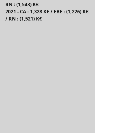
RN : (1,543) K€
2021 - CA : 1,328 K€ / EBE : (1,226) K€ 
/ RN : (1,521) K€