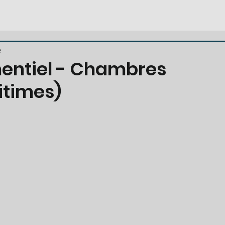
e
entiel - Chambres
itimes)