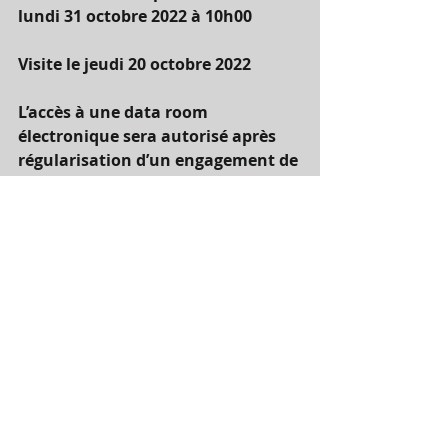
lundi 31 octobre 2022 à 10h00
Visite le jeudi 20 octobre 2022
L’accès à une data room 
électronique sera autorisé après 
régularisation d’un engagement de 
confidentialité et une 
présentation succincte du 
candidat  à retourner à l'adresse 
suivante:      
philippe@ventejudiciaire.com
Engagement de confidentialité .docx top
.pdf
Télécharger PDF • 28KB
LIQUIDATION JUDICIAIRE