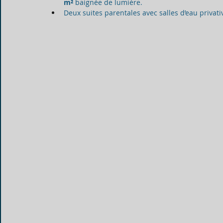
m²
 baignée de lumière.
Deux suites parentales avec salles d’eau privati