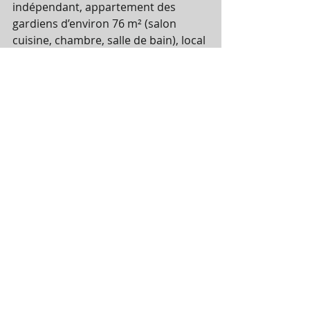
indépendant, appartement des 
gardiens d’environ 76 m² (salon 
cuisine, chambre, salle de bain), local 
moteur de climatisation, terrasse 
avec arcades en pierres sur l’ancien 
emplacement parkings, jardin 
arboré actuellement à l’abandon.
SURFACE DU TERRAIN 3 735 M²
Mise à prix : 6.000.000 €  